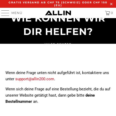
GRATIS VERSAND AB CHF 75 (SCHWEIZ) ODER CHF 150
(EU)
MENÜ
0
WIE KÖNNEN WIR
DIR HELFEN?
HILFE CENTER
Wenn deine Frage unten nicht aufgeführt ist, kontaktiere uns
unter
support@allin200.com
.
Wenn sich deine Frage auf eine Bestellung bezieht, die du auf
unserer Website getätigt hast, dann gebe bitte
deine
Bestellnummer
an.