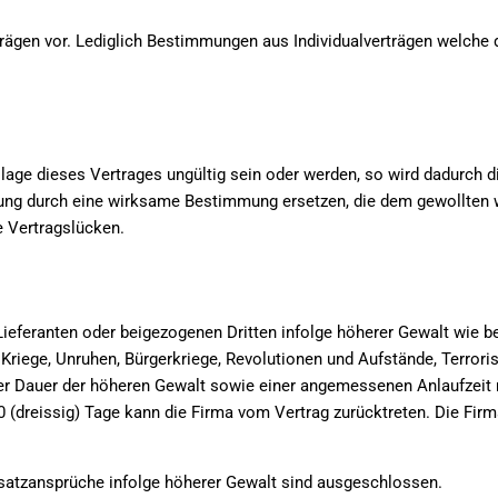
ägen vor. Lediglich Bestimmungen aus Individualverträgen welche
lage dieses Vertrages ungültig sein oder werden, so wird dadurch d
ng durch eine wirksame Bestimmung ersetzen, die dem gewollten 
e Vertragslücken.
n Lieferanten oder beigezogenen Dritten infolge höherer Gewalt wie 
Kriege, Unruhen, Bürgerkriege, Revolutionen und Aufstände, Terrori
r Dauer der höheren Gewalt sowie einer angemessenen Anlaufzeit n
30 (dreissig) Tage kann die Firma vom Vertrag zurücktreten. Die Fir
satzansprüche infolge höherer Gewalt sind ausgeschlossen.